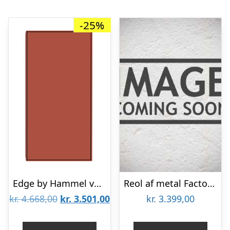
-25%
Edge by Hammel væghængt skab med 1 låge : Erling Christensen Møbler
Reol af metal Factory Style m/ 5 hylder – Ib Laursen
Den
Den
kr.
4.668,00
kr.
3.501,00
kr.
3.399,00
oprindelige
aktuelle